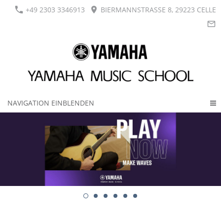
+49 2303 3346913
BIERMANNSTRASSE 8, 29223 CELLE
NAVIGATION EINBLENDEN